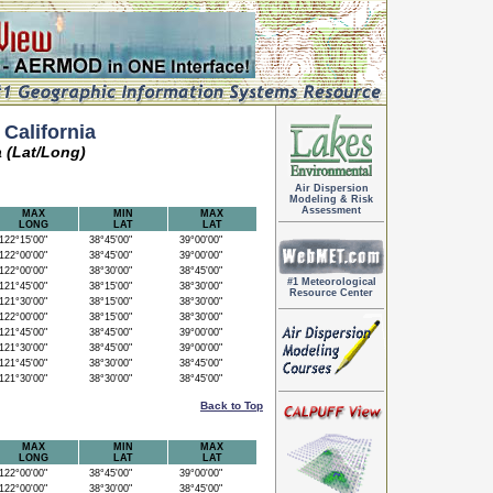
California
 (Lat/Long)
Air Dispersion
Modeling & Risk
Assessment
MAX
MIN
MAX
LONG
LAT
LAT
22°15'00"
38°45'00"
39°00'00"
22°00'00"
38°45'00"
39°00'00"
22°00'00"
38°30'00"
38°45'00"
#1 Meteorological
21°45'00"
38°15'00"
38°30'00"
Resource Center
21°30'00"
38°15'00"
38°30'00"
22°00'00"
38°15'00"
38°30'00"
21°45'00"
38°45'00"
39°00'00"
21°30'00"
38°45'00"
39°00'00"
21°45'00"
38°30'00"
38°45'00"
21°30'00"
38°30'00"
38°45'00"
Back to Top
MAX
MIN
MAX
LONG
LAT
LAT
22°00'00"
38°45'00"
39°00'00"
22°00'00"
38°30'00"
38°45'00"