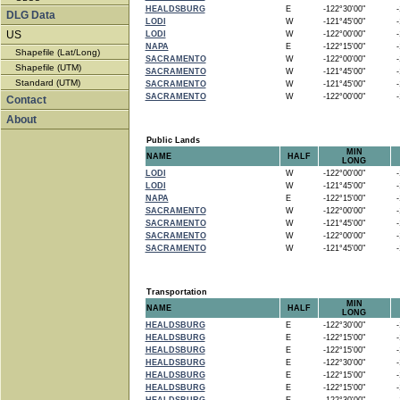
HEALDSBURG
E
-122°30'00"
-1
DLG Data
LODI
W
-121°45'00"
-1
US
LODI
W
-122°00'00"
-1
NAPA
E
-122°15'00"
-1
Shapefile (Lat/Long)
SACRAMENTO
W
-122°00'00"
-1
Shapefile (UTM)
SACRAMENTO
W
-121°45'00"
-1
Standard (UTM)
SACRAMENTO
W
-121°45'00"
-1
SACRAMENTO
W
-122°00'00"
-1
Contact
About
Public Lands
MIN
NAME
HALF
LONG
LODI
W
-122°00'00"
-1
LODI
W
-121°45'00"
-1
NAPA
E
-122°15'00"
-1
SACRAMENTO
W
-122°00'00"
-1
SACRAMENTO
W
-121°45'00"
-1
SACRAMENTO
W
-122°00'00"
-1
SACRAMENTO
W
-121°45'00"
-1
Transportation
MIN
NAME
HALF
LONG
HEALDSBURG
E
-122°30'00"
-1
HEALDSBURG
E
-122°15'00"
-1
HEALDSBURG
E
-122°15'00"
-1
HEALDSBURG
E
-122°30'00"
-1
HEALDSBURG
E
-122°15'00"
-1
HEALDSBURG
E
-122°15'00"
-1