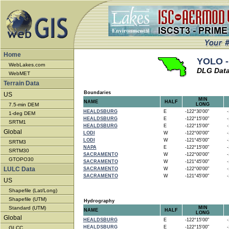
Home
YOLO - 
WebLakes.com
DLG Data
WebMET
Terrain Data
Boundaries
US
MIN
NAME
HALF
7.5-min DEM
LONG
HEALDSBURG
E
-122°30'00"
-1
1-deg DEM
HEALDSBURG
E
-122°15'00"
-1
SRTM1
HEALDSBURG
E
-122°15'00"
-1
Global
LODI
W
-122°00'00"
-1
LODI
W
-121°45'00"
-1
SRTM3
NAPA
E
-122°15'00"
-1
SRTM30
SACRAMENTO
W
-122°00'00"
-1
GTOPO30
SACRAMENTO
W
-121°45'00"
-1
LULC Data
SACRAMENTO
W
-122°00'00"
-1
SACRAMENTO
W
-121°45'00"
-1
US
Shapefile (Lat/Long)
Shapefile (UTM)
Hydrography
Standard (UTM)
MIN
NAME
HALF
LONG
Global
HEALDSBURG
E
-122°15'00"
-1
HEALDSBURG
E
-122°15'00"
-1
GLCC