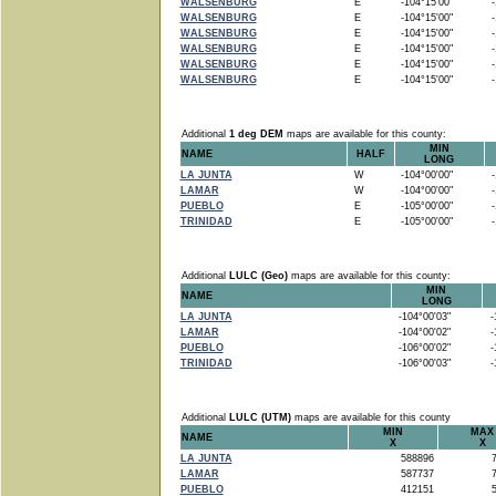
WALSENBURG
E
-104°15'00"
-1
WALSENBURG
E
-104°15'00"
-1
WALSENBURG
E
-104°15'00"
-1
WALSENBURG
E
-104°15'00"
-1
WALSENBURG
E
-104°15'00"
-1
WALSENBURG
E
-104°15'00"
-1
Additional
1 deg DEM
maps are available for this county:
MIN
NAME
HALF
LONG
LA JUNTA
W
-104°00'00"
-1
LAMAR
W
-104°00'00"
-1
PUEBLO
E
-105°00'00"
-1
TRINIDAD
E
-105°00'00"
-1
Additional
LULC (Geo)
maps are available for this county:
MIN
NAME
LONG
LA JUNTA
-104°00'03"
-1
LAMAR
-104°00'02"
-1
PUEBLO
-106°00'02"
-1
TRINIDAD
-106°00'03"
-1
Additional
LULC (UTM)
maps are available for this county
MIN
MAX
NAME
X
X
LA JUNTA
588896
7
LAMAR
587737
7
PUEBLO
412151
5