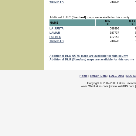
TRINIDAD
410946
5
Additional
LULC (Standard)
maps are available for this county
MIN
MAX
NAME
X
X
LA JUNTA
588896
7
LAMAR
587737
7
PUEBLO
412151
5
TRINIDAD
410946
5
Additional
DLG (UTM)
maps are available for this county
Additional
DLG (Standard)
maps are available for this county
Home
|
Terrain Data
|
LULC Data
|
DLG D
Copyright © 2002-2008 Lakes Enviorn
www.WebLakes.com
|
www.webGIS.com