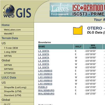
Home
OTERO -
WebLakes.com
DLG Data (
WebMET
Terrain Data
Boundaries
US
MIN
NAME
HALF
7.5-min DEM
LONG
LA JUNTA
E
-103°30'00"
-1
1-deg DEM
LA JUNTA
E
-103°30'00"
-1
SRTM1
LA JUNTA
W
-104°00'00"
-1
Global
LA JUNTA
W
-103°45'00"
-1
LA JUNTA
W
-104°00'00"
-1
SRTM3
LA JUNTA
W
-103°45'00"
-1
SRTM30
LAS ANIMAS
E
-103°30'00"
-1
GTOPO30
LAS ANIMAS
E
-103°30'00"
-1
LULC Data
LAS ANIMAS
W
-104°00'00"
-1
LAS ANIMAS
W
-103°45'00"
-1
US
LAS ANIMAS
W
-103°45'00"
-1
Shapefile (Lat/Long)
PUEBLO
E
-104°15'00"
-1
WALSENBURG
E
-104°15'00"
-1
Shapefile (UTM)
WALSENBURG
E
-104°15'00"
-1
Standard (UTM)
Global
GLCC