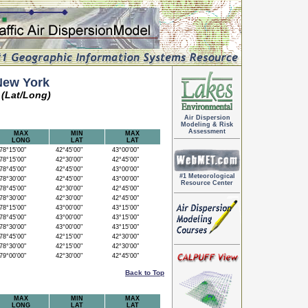
New York
(Lat/Long)
Air Dispersion
Modeling & Risk
Assessment
MAX
MIN
MAX
LONG
LAT
LAT
8°15'00"
42°45'00"
43°00'00"
8°15'00"
42°30'00"
42°45'00"
8°45'00"
42°45'00"
43°00'00"
#1 Meteorological
8°30'00"
42°45'00"
43°00'00"
Resource Center
8°45'00"
42°30'00"
42°45'00"
8°30'00"
42°30'00"
42°45'00"
8°15'00"
43°00'00"
43°15'00"
8°45'00"
43°00'00"
43°15'00"
8°30'00"
43°00'00"
43°15'00"
8°45'00"
42°15'00"
42°30'00"
8°30'00"
42°15'00"
42°30'00"
9°00'00"
42°30'00"
42°45'00"
Back to Top
MAX
MIN
MAX
LONG
LAT
LAT