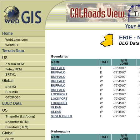
Home
ERIE - 
WebLakes.com
DLG Data 
WebMET
Terrain Data
Boundaries
US
MIN
NAME
HALF
7.5-min DEM
LONG
BUFFALO
E
-78°30'00"
-7
1-deg DEM
BUFFALO
E
-78°30'00"
-7
SRTM1
BUFFALO
W
-79°00'00"
-7
Global
BUFFALO
W
-78°45'00"
-7
BUFFALO
W
-79°00'00"
-7
SRTM3
BUFFALO
W
-78°45'00"
-7
SRTM30
LOCKPORT
E
-78°30'00"
-7
GTOPO30
LOCKPORT
W
-79°00'00"
-7
LULC Data
LOCKPORT
W
-78°45'00"
-7
OLEAN
W
-79°00'00"
-7
US
OLEAN
W
-78°45'00"
-7
Shapefile (Lat/Long)
SILVER CREEK
E
-79°15'00"
-7
Shapefile (UTM)
Standard (UTM)
Hydrography
Global
MIN
NAME
HALF
LONG
GLCC