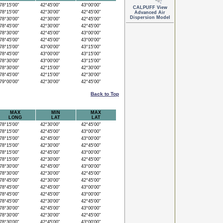
8°15'00"
42°45'00"
43°00'00"
CALPUFF View
8°15'00"
42°30'00"
42°45'00"
Advanced Air
Dispersion Model
8°30'00"
42°30'00"
42°45'00"
8°45'00"
42°30'00"
42°45'00"
8°30'00"
42°45'00"
43°00'00"
8°45'00"
42°45'00"
43°00'00"
8°15'00"
43°00'00"
43°15'00"
8°45'00"
43°00'00"
43°15'00"
8°30'00"
43°00'00"
43°15'00"
8°30'00"
42°15'00"
42°30'00"
8°45'00"
42°15'00"
42°30'00"
9°00'00"
42°30'00"
42°45'00"
Back to Top
MAX
MIN
MAX
LONG
LAT
LAT
8°15'00"
42°30'00"
42°45'00"
8°15'00"
42°45'00"
43°00'00"
8°15'00"
42°45'00"
43°00'00"
8°15'00"
42°30'00"
42°45'00"
8°15'00"
42°45'00"
43°00'00"
8°15'00"
42°30'00"
42°45'00"
8°30'00"
42°45'00"
43°00'00"
8°30'00"
42°30'00"
42°45'00"
8°45'00"
42°30'00"
42°45'00"
8°45'00"
42°45'00"
43°00'00"
8°45'00"
42°45'00"
43°00'00"
8°45'00"
42°30'00"
42°45'00"
8°30'00"
42°45'00"
43°00'00"
8°30'00"
42°30'00"
42°45'00"
8°30'00"
42°45'00"
43°00'00"