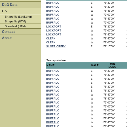
BUFFALO
E
-78°30'00"
-7
DLG Data
BUFFALO
E
-78°30'00"
-7
US
BUFFALO
W
-78°45'00"
-7
BUFFALO
W
-79°00'00"
-7
Shapefile (Lat/Long)
BUFFALO
W
-78°45'00"
-7
Shapefile (UTM)
BUFFALO
W
-79°00'00"
-7
Standard (UTM)
LOCKPORT
E
-78°30'00"
-7
LOCKPORT
W
-79°00'00"
-7
Contact
LOCKPORT
W
-78°45'00"
-7
About
OLEAN
W
-78°45'00"
-7
OLEAN
W
-79°00'00"
-7
SILVER CREEK
E
-79°15'00"
-7
Transportation
MIN
NAME
HALF
LONG
BUFFALO
E
-78°30'00"
-7
BUFFALO
E
-78°30'00"
-7
BUFFALO
E
-78°30'00"
-7
BUFFALO
E
-78°30'00"
-7
BUFFALO
E
-78°30'00"
-7
BUFFALO
E
-78°30'00"
-7
BUFFALO
W
-78°45'00"
-7
BUFFALO
W
-78°45'00"
-7
BUFFALO
W
-79°00'00"
-7
BUFFALO
W
-79°00'00"
-7
BUFFALO
W
-79°00'00"
-7
BUFFALO
W
-79°00'00"
-7
BUFFALO
W
-78°45'00"
-7
BUFFALO
W
-78°45'00"
-7
BUFFALO
W
-78°45'00"
-7